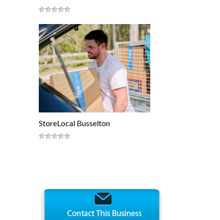
StoreLocal Busselton